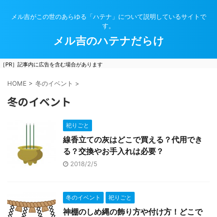
メル吉がこの世のあらゆる「ハテナ」について説明しているサイトで
す。
メル吉のハテナだらけ
［PR］記事内に広告を含む場合があります
HOME
>
冬のイベント
>
冬のイベント
祀りごと
線香立ての灰はどこで買える？代用でき
る？交換やお手入れは必要？
2018/2/5
冬のイベント
祀りごと
神棚のしめ縄の飾り方や付け方！どこで