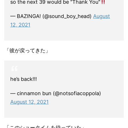
so the next 39 would be "Thank You"
— BAZINGA! (@sound_boy_head)
August
12, 2021
「彼が戻ってきた」
he’s back!!!
— cinnamon bun (@notsofiacoppola)
August 12, 2021
「このショータイムを待っていた」