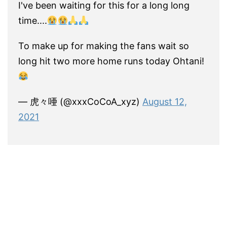
I've been waiting for this for a long long
time....
To make up for making the fans wait so
long hit two more home runs today Ohtani!
— 虎々唖 (@xxxCoCoA_xyz)
August 12,
2021