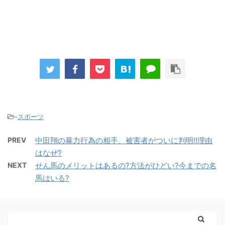
-
スポーツ
PREV
中田翔の暴力行為の相手、被害者がついに判明!!理由
はなぜ?
NEXT
せん馬のメリットはあるの?方法がひどい?今までの名
馬はいる?